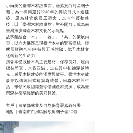
小而美的臺灣木材故事館，坐落於白河區關子
嶺，為一棟興建於1946年的傳統日式木造建
築。原為林管處員工宿舍，2019年經整修
後，以「臺灣木材故事館」對外開放，成為南
臺灣推廣國產木材文化的示範點。
故事館結合「木」、「器」、「具」的策展內
容，以六大展區呈現臺灣木材的豐富樣貌。靜
態展覽融合AR科技與五感體驗，賦予木材文
化嶄新的生命力。
房舍本體以檜木為主要建材，保存良好。屋內
樑柱堅實，木香四溢，走在其中彷彿穿越時
光，感受木構建築的溫度與故事。臺灣木材故
事館以傳統日式建築為載體，串聯木材與生
活，帶領民眾認識並珍惜國產材資源，成為臺
灣森林循環經濟的美好見證。
客戶｜農業部林業及自然保育署嘉義分署
地點｜臺南市白河區關嶺里關子嶺30號